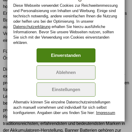
Diese Webseite verwendet Cookies zur Reichweiten­messung
hohem Energiebedarf der ideale und zuverlässige
und Personalisierung von Inhalten und Werbung. Einige sind
Energiepartner," so der kaufmännische Geschäftsführer Andreas
technisch notwendig, andere vereinfachen Ihnen die Nutzung
Bawart von Banner Batterien. Er erwartet, dass die Technologie
oder helfen uns bei der Optimierung. In unserer
aufgrund der steigenden Ausstattung mit elektrischen
Datenschutzerklärung
erhalten Sie hierzu ausführliche
Informationen. Bevor Sie unsere Webseiten nutzen, sollten
Verbrauchern bald auch in das Pkw Mittelklasse-Segment
Sie sich mit der Verwendung von Cookies einverstanden
einziehen wird.
erklären.
Für die zukunftsorientierte AGM-Technologie wurde Banner in
Einverstanden
Österreich bereits mit dem Innovationspreis ausgezeichnet.
Die Banner Batterien GmbH ist ein innovativer, stetig
Ablehnen
expandierender Hersteller hochwertiger Autobatterien. Seit 1937
produziert das Unternehmen mit Sitz in Linz, Österreich, Batterien
für Fahrzeuge aller Art. Das Familienunternehmen unter der
Einstellungen
Leitung von Andreas Bawart und Mag. Thomas Bawart
Alternativ können Sie einzelne Datenschutz­ein­stellungen
beschäftigt europaweit rund 590 Mitarbeiter. Banner Batterien
auch manuell vor­nehmen und indivi­duell für sich selbst
produziert über 3.2 Millionen Starterbatterien und 55 Mio.
konfigurieren. Angaben über uns finden Sie hier:
Impressum
Reifenauswuchtgewichte jährlich Damit zählt Banner zu den
traditionsreichsten, erfahrendsten und bedeutendsten Marken in
der Akkumulatoren-Herstellung. Banner Batterien gehören zur