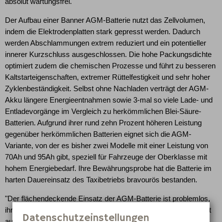
absolut wartungsfrei.
Der Aufbau einer Banner AGM-Batterie nutzt das Zellvolumen,
indem die Elektrodenplatten stark gepresst werden. Dadurch
werden Abschlammungen extrem reduziert und ein potentieller
innerer Kurzschluss ausgeschlossen. Die hohe Packungsdichte
optimiert zudem die chemischen Prozesse und führt zu besseren
Kaltstarteigenschaften, extremer Rüttelfestigkeit und sehr hoher
Zyklenbeständigkeit. Selbst ohne Nachladen verträgt der AGM-
Akku längere Energieentnahmen sowie 3-mal so viele Lade- und
Entladevorgänge im Vergleich zu herkömmlichen Blei-Säure-
Batterien. Aufgrund ihrer rund zehn Prozent höheren Leistung
gegenüber herkömmlichen Batterien eignet sich die AGM-
Variante, von der es bisher zwei Modelle mit einer Leistung von
70Ah und 95Ah gibt, speziell für Fahrzeuge der Oberklasse mit
hohem Energiebedarf. Ihre Bewährungsprobe hat die Batterie im
harten Dauereinsatz des Taxibetriebs bravourös bestanden.
"Der flächendeckende Einsatz der AGM-Batterie ist problemlos,
ihr gehört die Zukunft. Die Running Bull mit AGM-Technologie ist
Datenschutzeinstellungen
aufgrund ihrer ausgeprägten Leistungsfähigkeit für Pkw mit