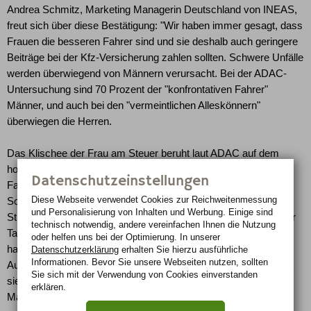
Andrea Schmitz, Marketing Managerin Deutschland von INEAS,
freut sich über diese Bestätigung: "Wir haben immer gesagt, dass
Frauen die besseren Fahrer sind und sie deshalb auch geringere
Beiträge bei der Kfz-Versicherung zahlen sollten. Schwere Unfälle
werden überwiegend von Männern verursacht. Bei der ADAC-
Untersuchung sind 70 Prozent der "konfrontativen Fahrer"
Männer, und auch bei den "vermeintlichen Alleskönnern"
überwiegen die Herren.
Das Klischee der Frau am Steuer beruht laut ADAC auf dem
hohen Anteil von Frauen in der Gruppe der "überbesorgten
Datenschutzeinstellungen
Fahrer", die in Stress-Situationen unsicher reagieren. Andrea
Diese Webseite verwendet Cookies zur Reichweiten­messung
Schmitz: "Diese Fahrerinnen machen zwar auch Fehler im
und Personalisierung von Inhalten und Werbung. Einige sind
Straßenverkehr, aber sie beeinträchtigen die Kalkulation unserer
technisch notwendig, andere vereinfachen Ihnen die Nutzung
Tarife nicht. Wie der ADAC festgestellt hat, handelt es sich hier
oder helfen uns bei der Optimierung. In unserer
hauptsächlich um Frauen mit geringer Fahrpraxis ohne eigenes
Datenschutzerklärung
erhalten Sie hierzu ausführliche
Informationen. Bevor Sie unsere Webseiten nutzen, sollten
Auto. Sobald aber eine Frau zugleich Fahrzeughalterin ist, bleibt
Sie sich mit der Verwendung von Cookies einverstanden
sie laut Statistik bei kritischen Situationen eher gelassen wie ein
erklären.
Mann."