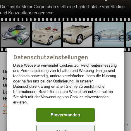
Die Toyota Motor Corporation stellt eine breite Palette von Studien
und Konzeptfahrzeugen vor.
Datenschutzeinstellungen
Diese Webseite verwendet Cookies zur Reichweiten­messung
und Personalisierung von Inhalten und Werbung. Einige sind
Unter dem Motto „Ecology & Emotion“ zeigt Toyota innovative
technisch notwendig, andere vereinfachen Ihnen die Nutzung
Exponate, die Leistungsfähigkeit, Fahrspaß und
oder helfen uns bei der Optimierung. In unserer
Umweltfreundlichkeit vereinen. Der Schwerpunkt der Toyota-
Datenschutzerklärung
erhalten Sie hierzu ausführliche
Informationen. Bevor Sie unsere Webseiten nutzen, sollten
Leistungsschau liegt auf neuen Entwicklungen im Bereich der
Sie sich mit der Verwendung von Cookies einverstanden
Hybrid-Technologie.
erklären.
Zurück zur letzten Seite
Zur Übersicht: -> Crazy Concepts
Einverstanden
Quelle: Toyota