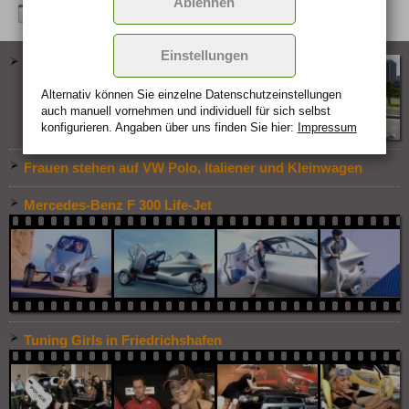
Ablehnen
Einstellungen
Konzept-Scooter HYbrid3 compressor
Alternativ können Sie einzelne Datenschutz­ein­stellungen
auch manuell vor­nehmen und indivi­duell für sich selbst
konfigurieren. Angaben über uns finden Sie hier:
Impressum
Frauen stehen auf VW Polo, Italiener und Kleinwagen
Mercedes-Benz F 300 Life-Jet
Tuning Girls in Friedrichshafen