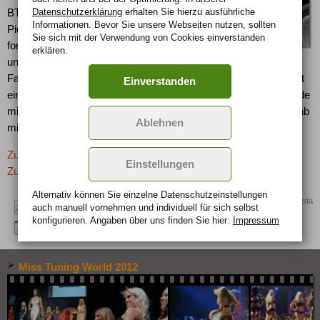
Datenschutzerklärung
erhalten Sie hierzu ausführliche
BT-50 die Tradition robuster Mazda
Informationen. Bevor Sie unsere Webseiten nutzen, sollten
Pickups mit zuschaltbarem Allradantrieb
Sie sich mit der Verwendung von Cookies einverstanden
fort. Dabei kombiniert er den Spaßfaktor
erklären.
und die Praxistauglichkeit dieser
Fahrzeuggattung mit dem Komfort und der Verarbeitungsqualität
Einverstanden
einer Limousine. Mazda bietet den neuen BT-50 zum Jahresende
mit zwei Aufbauten an: Als Doppelkabine (XL-Cab) und als L-Cab
Ablehnen
mit Freestyle-Türen à la Mazda RX-8.
Zurück zur letzten Seite
Einstellungen
Zur Übersicht: -> Kurioses
Alternativ können Sie einzelne Datenschutz­ein­stellungen
Quelle: Mazda
auch manuell vor­nehmen und indivi­duell für sich selbst
konfigurieren. Angaben über uns finden Sie hier:
Impressum
Miss Tuning World 2012