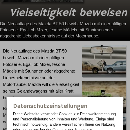
Vielseitigkeit beweisen
Die Neuauflage des Mazda BT-50 bewirbt Mazda mit einer pfiffigen
Fotoserie. Egal, ob Mixer, fesche Mädels mit Stuntmen oder
abgedrehte Liebesbekenntnisse auf der Motorhaube.
Die Neuauflage des Mazda BT-50
bewirbt Mazda mit einer pfiffigen
Fotoserie. Egal, ob Mixer, fesche
Mädels mit Stuntmen oder abgedrehte
Liebesbekenntnisse auf der
Motorhaube: Mazda will die Vielseitigkeit
seines Geländewagens mit aller Kraft
beweisen.
Datenschutzeinstellungen
Bis heute hat Mazda weltweit über drei
Diese Webseite verwendet Cookies zur Reichweiten­messung
Millionen Pickups der B-Serie verkauft;
und Personalisierung von Inhalten und Werbung. Einige sind
davon 110.000 nach Europa. Zum Ende
technisch notwendig, andere vereinfachen Ihnen die Nutzung
des Jahres setzt nun der neue Mazda
oder helfen uns bei der Optimierung. In unserer