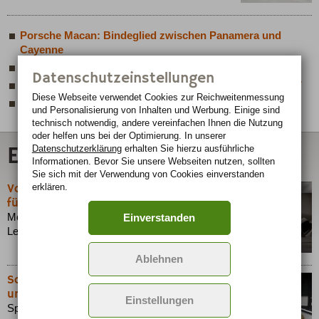
Porsche Macan: Bindeglied zwischen Panamera und
Cayenne
VW investiert in neues Luxus-SUV von Bentley
Datenschutzeinstellungen
Wohnzimmer im fahrenden Bunker: Conquest Knight XV
Diese Webseite verwendet Cookies zur Reichweiten­messung
mehr Offroad...
und Personalisierung von Inhalten und Werbung. Einige sind
technisch notwendig, andere vereinfachen Ihnen die Nutzung
oder helfen uns bei der Optimierung. In unserer
Edeltuning
Datenschutzerklärung
erhalten Sie hierzu ausführliche
Informationen. Bevor Sie unsere Webseiten nutzen, sollten
Sie sich mit der Verwendung von Cookies einverstanden
Vom Turbolader bis Chiptuning: Technik
erklären.
für extra Schub
Moderne Motoren werden immer kleiner, die
Einverstanden
Leistungsangaben dafür immer größer.
Ablehnen
So wird der Kennzeichenhalter geöffnet
und angebracht
Einstellungen
Spätestens wenn Sie einen neuen Wagen fahren,