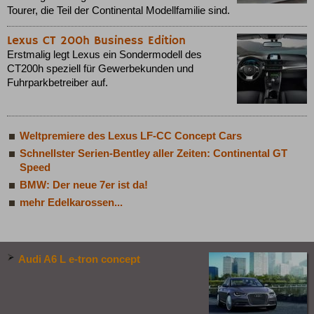
Tourer, die Teil der Continental Modellfamilie sind.
Lexus CT 200h Business Edition
Erstmalig legt Lexus ein Sondermodell des
CT200h speziell für Gewerbekunden und
Fuhrparkbetreiber auf.
Weltpremiere des Lexus LF-CC Concept Cars
Schnellster Serien-Bentley aller Zeiten: Continental GT
Speed
BMW: Der neue 7er ist da!
mehr Edelkarossen...
Audi A6 L e-tron concept