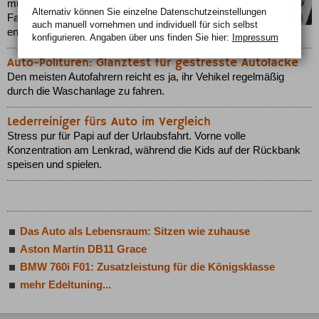
müssen Sie diesen auf den Namen des aktuellen
Alternativ können Sie einzelne Datenschutz­ein­stellungen
Fahrzeughalters anmelden und das
auch manuell vor­nehmen und indivi­duell für sich selbst
entsprechende Kennzeichen anbringen.
konfigurieren. Angaben über uns finden Sie hier:
Impressum
Auto-Polituren: Glanztest für gestresste Autolacke
Den meisten Autofahrern reicht es ja, ihr Vehikel regelmäßig
durch die Waschanlage zu fahren.
Lederreiniger fürs Auto im Vergleich
Stress pur für Papi auf der Urlaubsfahrt. Vorne volle
Konzentration am Lenkrad, während die Kids auf der Rückbank
speisen und spielen.
Das Auto als Lebensraum: Sitzen wie zuhause
Aston Martin DB11 Grace
BMW 760i F01: Zusatzleistung für die Königsklasse
mehr Edeltuning...